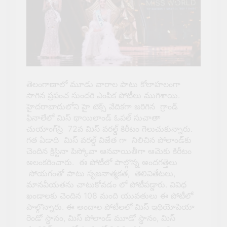
2 Months Ago
మార్పు కోసం తాపత్రయం..
మారని తరం..!
3 Months Ago
“ట్రంప్” అవసరమా ..!
4 Months Ago
యుద్ధ నీతి తెలియని
తెలంగాణాలో మూడు వారాల పాటు కోలాహలంగా
“ట్రంప్”..!
సాగిన ప్రపంచ సుందరి ఎంపిక పోటీలు ముగిశాయి.
హైదరాబాదులోని హై టెక్స్ వేదికగా జరిగిన గ్రాండ్
4 Months Ago
ఫినాలేలో మిస్ థాయిలాండ్ ఓపల్ సుచాతా
పిచ్చి “ట్రంప్”…!
చుయాంగ్‌స్రి 72వ మిస్ వరల్డ్‌ కిరీటం గెలుచుకున్నారు.
4 Months Ago
గత ఏడాది మిస్ వరల్డ్‌ విజేత గా నిలిచిన పోలాండ్‌కు
“ట్రంప్” అల్టిమేటమ్ @
చెందిన క్రిస్టినా పిస్కోవా ఆనవాయితీగా ఆమెకు కిరీటం
48..!
అలంకరించారు. ఈ పోటీలో పాల్గొన్న అందగత్తెలు
5 Months Ago
సోయగంతో పాటు సృజనాత్మకత, తెలివితేటలు,
ఉప ప్రధానిగా
మానవీయతను చాటుకోవడం లో పోటీపడ్డారు. వివిధ
చంద్రబాబు?
ఖండాలకు చెందిన 108 మంది యువతులు ఈ పోటీలో
పాల్గొన్నారు. ఈ అందాల పోటీలలో మిస్ ఇథియోపియా
5 Months Ago
WISH YOU HAPPY
రెండో స్థానం, మిస్ పోలాండ్ మూడో స్థానం, మిస్
SANKRANTHI