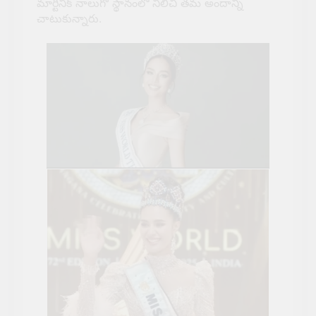
మార్టినిక్ నాలుగో స్థానంలో నిలిచి తమ అందాన్ని
చాటుకున్నారు.
7 Months Ago
డ్రంక్ అండ్ “హంట్”…
7 Months Ago