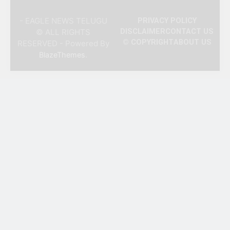
- EAGLE NEWS TELUGU
PRIVACY POLICY
© ALL RIGHTS
DISCLAIMER
CONTACT US
© COPYRIGHT
ABOUT US
RESERVED - Powered By
.
BlazeThemes