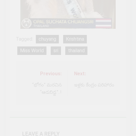
Tagged:
chuyang
Krishtina
Miss World
sri
thailand
Previous:
Next:
Post
navigation
“భోగం” మరచిన
ఇళ్లకు కేంద్రం పరిహారం
“ఆడబిడ్డ”..!
LEAVE A REPLY