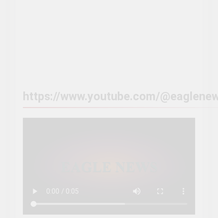
మీ వివరాలు గోప్యం...
kindly send information to :
eaglenewstelugu@gmail.com
https://www.youtube.com/@eaglenew