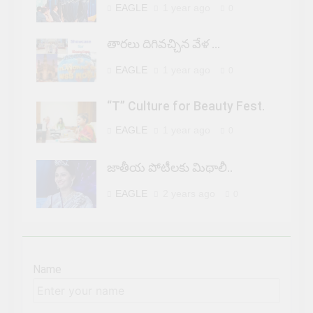
EAGLE
1 year ago
0
తారలు దిగివచ్చిన వేళ …
EAGLE
1 year ago
0
“T” Culture for Beauty Fest.
EAGLE
1 year ago
0
జాతీయ పోటీలకు మిథాలీ..
EAGLE
2 years ago
0
Name