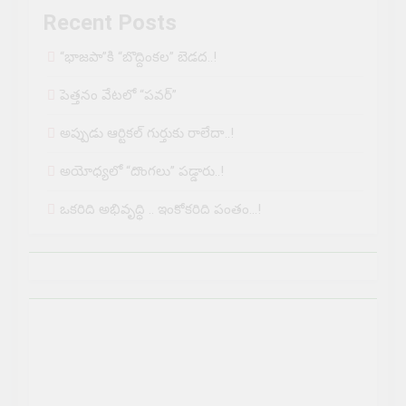
Recent Posts
“భాజపా”కి “బొద్దింకల” బెడద..!
పెత్తనం వేటలో “పవర్”
అప్పుడు ఆర్టికల్ గుర్తుకు రాలేదా..!
అయోధ్యలో “దొంగలు” పడ్డారు..!
ఒకరిది అభివృద్ధి .. ఇంకోకరిది పంతం…!
మీ చుట్టూ జరిగే అవినీతి, అక్రమాలపై సమాచారం
ఇవ్వండి...
మాకు విషయం ముఖ్యం...